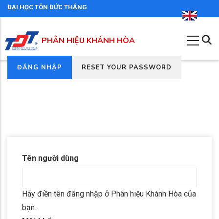
Nhảy
ĐẠI HỌC TÔN ĐỨC THẮNG
đến
nội
PHÂN HIỆU KHÁNH HÒA
dung
(TAB
ĐĂNG NHẬP
RESET YOUR PASSWORD
Tab
HOẠT
chính
ĐỘNG)
Tên người dùng
Hãy điền tên đăng nhập ở Phân hiệu Khánh Hòa của
bạn.