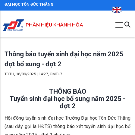
Nhảy
ĐẠI HỌC TÔN ĐỨC THẮNG
đến
nội
PHÂN HIỆU KHÁNH HÒA
dung
Thông báo tuyển sinh đại học năm 2025
đợt bổ sung - đợt 2
TDTU, 16/09/2025 | 14:27, GMT+7
THÔNG BÁO
Tuyển sinh đại học bổ sung năm 2025 -
đợt 2
Hội đồng tuyển sinh đại học Trường Đại học Tôn Đức Thắng
(sau đây gọi là HĐTS) thông báo xét tuyển sinh đại học bổ
sung năm 2025 - đợt 2 như sau: