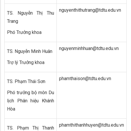
nguyenthithutrang@tdtu.edu.vn
TS. Nguyễn Thị Thu
Trang
Phó Trưởng khoa
nguyenminhhuan@tdtu.edu.vn
TS. Nguyễn Minh Huân
Trợ lý Trưởng khoa
phamthaison@tdtu.edu.vn
TS. Phạm Thái Sơn
Phó trưởng bộ môn Du
lịch Phân hiệu Khánh
Hòa
phamthithanhhuyen@tdtu.edu.vn
TS. Phạm Thị Thanh