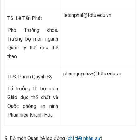
letanphat@tdtu.edu.vn
TS. Lê Tấn Phát
Phó Trưởng khoa,
Trưởng bộ môn ngành
Quản lý thể dục thể
thao
phamquynhsy@tdtu.edu.vn
ThS. Phạm Quỳnh Sỹ
Tổ trưởng tổ bộ môn
Giáo dục thể chất và
Quốc phòng an ninh
Phân hiệu Khánh Hòa
9. Bộ môn Quan hệ lao động (
chi tiết nhân sự
)