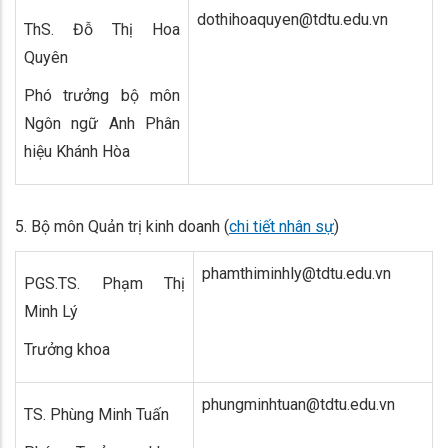
dothihoaquyen@tdtu.edu.vn
ThS. Đỗ Thị Hoa
Quyên
Phó trưởng bộ môn
Ngôn ngữ Anh Phân
hiệu Khánh Hòa
5. Bộ môn Quản trị kinh doanh (
chi tiết nhân sự
)
phamthiminhly@tdtu.edu.vn
PGS.TS. Phạm Thị
Minh Lý
Trưởng khoa
phungminhtuan@tdtu.edu.vn
TS. Phùng Minh Tuấn