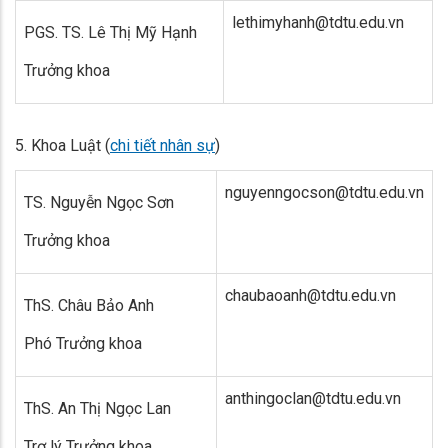
lethimyhanh@tdtu.edu.vn
PGS. TS. Lê Thị Mỹ Hạnh
Trưởng khoa
5.
Khoa Luật (
chi tiết nhân sự
)
nguyenngocson@tdtu.edu.vn
TS. Nguyễn Ngọc Sơn
Trưởng khoa
chaubaoanh@tdtu.edu.vn
ThS. Châu Bảo Anh
Phó Trưởng khoa
anthingoclan@tdtu.edu.vn
ThS. An Thị Ngọc Lan
Trợ lý Trưởng khoa