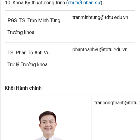
10.
Khoa Kỹ thuật công trình (
chi tiết nhân sự
)
tranminhtung@tdtu.edu.vn
PGS. TS. Trần Minh Tùng
Trưởng khoa
phantoanhvu@tdtu.edu.vn
TS. Phan Tô Anh Vũ
Trợ lý Trưởng khoa
Khối Hành chính
trancongthanh@tdtu.