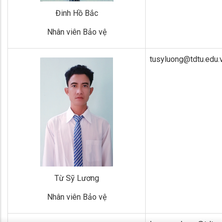
Đinh Hồ Bắc
Nhân viên Bảo vệ
tusyluong@tdtu.edu.
Từ Sỹ Lương
Nhân viên Bảo vệ
x