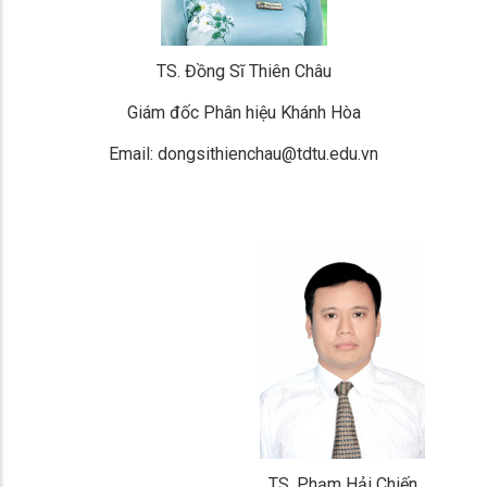
TS. Đồng Sĩ Thiên Châu
Giám đốc Phân hiệu Khánh Hòa
Email:
dongsithienchau
@tdtu.edu.vn
TS. Phạm Hải Chiến