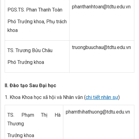
phanthanhtoan@tdtu.edu.vn
PGS.TS. Phan Thanh Toàn
Phó Trưởng khoa, Phụ trách
khoa
truongbuuchau@tdtu.edu.vn
TS. Trương Bửu Châu
Phó Trưởng khoa
II. Đào tạo Sau Đại học
1. Khoa Khoa học xã hội và Nhân văn (
chi tiết nhân sự
)
phamthihathuong@tdtu.edu.vn
TS. Phạm Thị Hà
Thương
Trưởng khoa