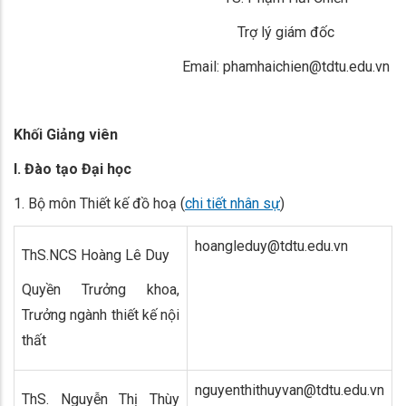
Trợ lý giám đốc
Email: phamhaichien@tdtu.edu.vn
Khối Giảng viên
I. Đào tạo Đại học
1. Bộ môn Thiết kế đồ hoạ (
chi tiết nhân sự
)
hoangleduy@tdtu.edu.vn
ThS.NCS Hoàng Lê Duy
Quyền Trưởng khoa,
Trưởng ngành thiết kế nội
thất
nguyenthithuyvan@tdtu.edu.vn
ThS. Nguyễn Thị Thùy