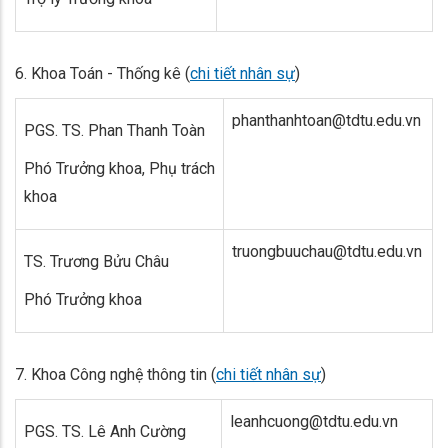
6.
Khoa Toán - Thống kê (
chi tiết nhân sự
)
phanthanhtoan@tdtu.edu.vn
PGS. TS. Phan Thanh Toàn
Phó Trưởng khoa, Phụ trách
khoa
truongbuuchau@tdtu.edu.vn
TS. Trương Bửu Châu
Phó Trưởng khoa
7.
Khoa Công nghệ thông tin (
chi tiết nhân sự
)
leanhcuong@tdtu.edu.vn
PGS. TS. Lê Anh Cường