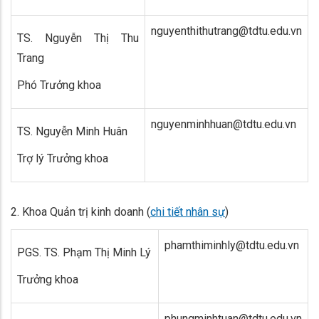
nguyenthithutrang@tdtu.edu.vn
TS. Nguyễn Thị Thu
Trang
Phó Trưởng khoa
nguyenminhhuan@tdtu.edu.vn
TS. Nguyễn Minh Huân
Trợ lý Trưởng khoa
2.
Khoa Quản trị kinh doanh (
chi tiết nhân sự
)
phamthiminhly@tdtu.edu.vn
PGS. TS. Phạm Thị Minh Lý
Trưởng khoa
phungminhtuan@tdtu.edu.vn