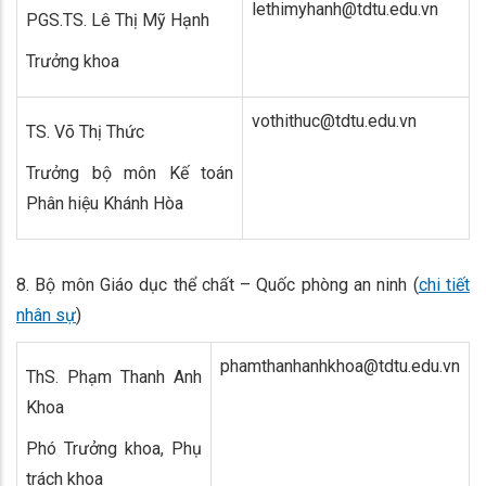
lethimyhanh@tdtu.edu.vn
PGS.TS. Lê Thị Mỹ Hạnh
Trưởng khoa
vothithuc@tdtu.edu.vn
TS. Võ Thị Thức
Trưởng bộ môn Kế toán
Phân hiệu Khánh Hòa
8. Bộ môn Giáo dục thể chất – Quốc phòng an ninh (
chi tiết
nhân sự
)
phamthanhanhkhoa@tdtu.edu.vn
ThS. Phạm Thanh Anh
Khoa
Phó Trưởng khoa, Phụ
trách khoa