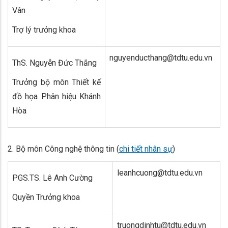
Vân
Trợ lý trưởng khoa
nguyenducthang@tdtu.edu.vn
ThS. Nguyễn Đức Thắng
Trưởng bộ môn Thiết kế
đồ họa Phân hiệu Khánh
Hòa
2. Bộ môn Công nghệ thông tin (
chi tiết nhân sự
)
leanhcuong@tdtu.edu.vn
PGS.TS. Lê Anh Cường
Quyền Trưởng khoa
truongdinhtu@tdtu.edu.vn