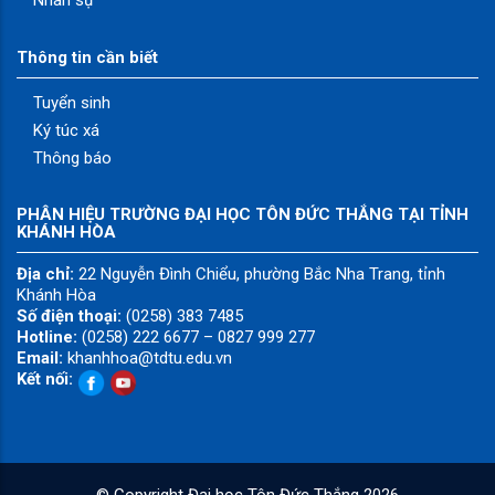
Thông tin cần biết
Tuyển sinh
Ký túc xá
Thông báo
PHÂN HIỆU TRƯỜNG ĐẠI HỌC TÔN ĐỨC THẮNG TẠI TỈNH
KHÁNH HÒA
Địa chỉ:
22 Nguyễn Đình Chiểu, phường Bắc Nha Trang, tỉnh
Khánh Hòa
Số điện thoại:
(0258) 383 7485
Hotline:
(0258) 222 6677 – 0827 999 277
Email:
khanhhoa@tdtu.edu.vn
Kết nối:
© Copyright
Đại học Tôn Đức Thắng
2026