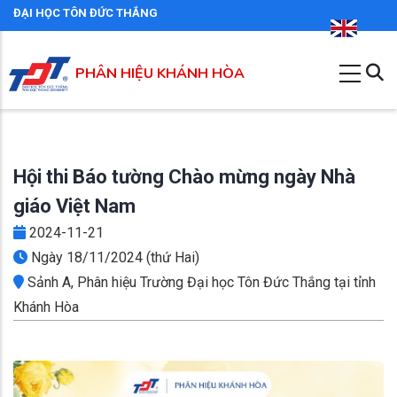
Nhảy
ĐẠI HỌC TÔN ĐỨC THẮNG
đến
nội
PHÂN HIỆU KHÁNH HÒA
dung
Hội thi Báo tường Chào mừng ngày Nhà
giáo Việt Nam
2024-11-21
Ngày 18/11/2024 (thứ Hai)
Sảnh A, Phân hiệu Trường Đại học Tôn Đức Thắng tại tỉnh
Khánh Hòa