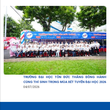
TRƯỜNG ĐẠI HỌC TÔN ĐỨC THẮNG ĐỒNG HÀNH
CÙNG THÍ SINH TRONG MÙA XÉT TUYỂN ĐẠI HỌC 2026
04/07/2026