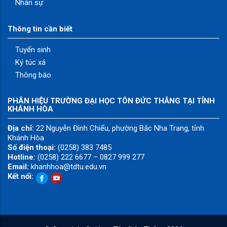
Nhân sự
Thông tin cần biết
Tuyển sinh
Ký túc xá
Thông báo
PHÂN HIỆU TRƯỜNG ĐẠI HỌC TÔN ĐỨC THẮNG TẠI TỈNH
KHÁNH HÒA
Địa chỉ:
22 Nguyễn Đình Chiểu, phường Bắc Nha Trang, tỉnh
Khánh Hòa
Số điện thoại:
(0258) 383 7485
Hotline:
(0258) 222 6677 – 0827 999 277
Email:
khanhhoa@tdtu.edu.vn
Kết nối: