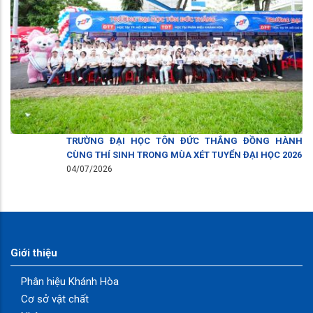
TRƯỜNG ĐẠI HỌC TÔN ĐỨC THẮNG ĐỒNG HÀNH
CÙNG THÍ SINH TRONG MÙA XÉT TUYỂN ĐẠI HỌC 2026
04/07/2026
Giới thiệu
Phân hiệu Khánh Hòa
Cơ sở vật chất