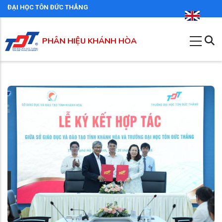
Nhảy
ĐẠI HỌC TÔN ĐỨC THẮNG
đến
nội
PHÂN HIỆU KHÁNH HÒA
dung