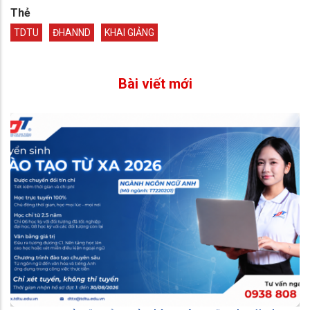
Thẻ
TDTU
ĐHANND
KHAI GIẢNG
Bài viết mới