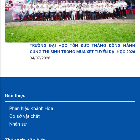
TRƯỜNG ĐẠI HỌC TÔN ĐỨC THẮNG ĐỒNG HÀNH
CÙNG THÍ SINH TRONG MÙA XÉT TUYỂN ĐẠI HỌC 2026
04/07/2026
Giới thiệu
Phân hiệu Khánh Hòa
Cơ sở vật chất
Nhân sự