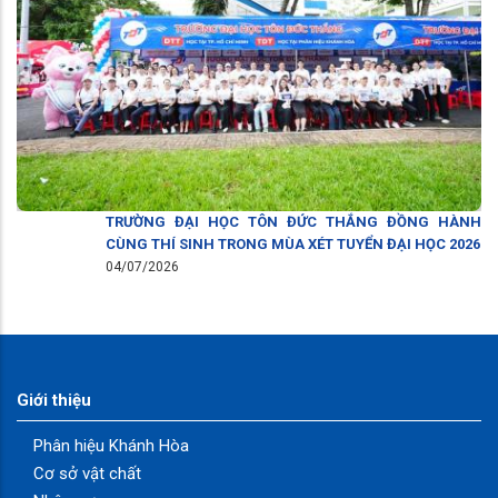
TRƯỜNG ĐẠI HỌC TÔN ĐỨC THẮNG ĐỒNG HÀNH
CÙNG THÍ SINH TRONG MÙA XÉT TUYỂN ĐẠI HỌC 2026
04/07/2026
Giới thiệu
Phân hiệu Khánh Hòa
Cơ sở vật chất