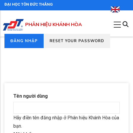
Nhảy
ĐẠI HỌC TÔN ĐỨC THẮNG
đến
nội
PHÂN HIỆU KHÁNH HÒA
dung
(TAB
ĐĂNG NHẬP
RESET YOUR PASSWORD
Tab
HOẠT
chính
ĐỘNG)
Tên người dùng
Hãy điền tên đăng nhập ở Phân hiệu Khánh Hòa của
bạn.