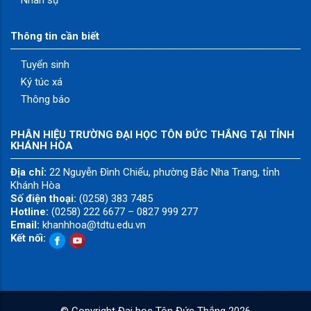
Thông tin cần biết
Tuyển sinh
Ký túc xá
Thông báo
PHÂN HIỆU TRƯỜNG ĐẠI HỌC TÔN ĐỨC THẮNG TẠI TỈNH
KHÁNH HÒA
Địa chỉ:
22 Nguyễn Đình Chiểu, phường Bắc Nha Trang, tỉnh
Khánh Hòa
Số điện thoại:
(0258) 383 7485
Hotline:
(0258) 222 6677 – 0827 999 277
Email:
khanhhoa@tdtu.edu.vn
Kết nối:
© Copyright
Đại học Tôn Đức Thắng
2026