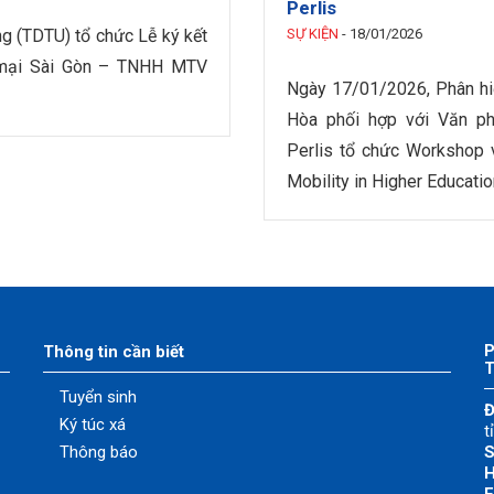
Perlis
 (TDTU) tổ chức Lễ ký kết
SỰ KIỆN
-
18/01/2026
g mại Sài Gòn – TNHH MTV
Ngày 17/01/2026, Phân hi
Hòa phối hợp với Văn ph
Perlis tổ chức Workshop 
Mobility in Higher Educatio
P
Thông tin cần biết
Tuyển sinh
Đ
Ký túc xá
t
Thông báo
S
H