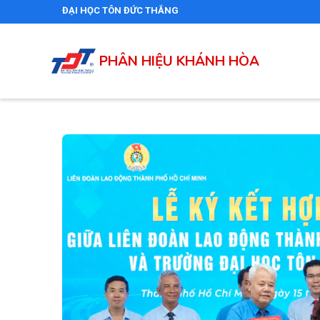
Nhảy
ĐẠI HỌC TÔN ĐỨC THẮNG
đến
nội
PHÂN HIỆU KHÁNH HÒA
dung