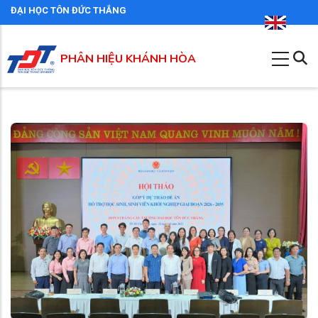
Nhảy
ĐẠI HỌC TÔN ĐỨC THẮNG
đến
nội
PHÂN HIỆU KHÁNH HÒA
dung