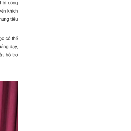
t bị công
yến khích
hung tiêu
ọc có thể
iảng dạy,
n, hỗ trợ