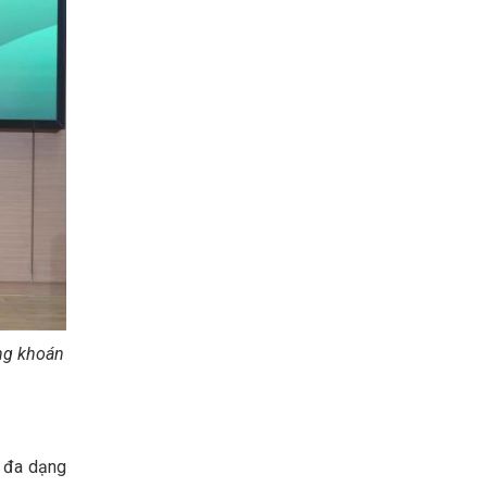
ng khoán
à đa dạng