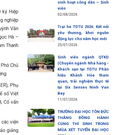
sinh hoạt công dân – Sinh
viên
ư ký Hiệp
02/08/2026
ng nghiệp
Trại hè TDTU 2026: Kết nối
Huỳnh Văn
yêu thương, khơi nguồn
Ngọc Hà –
động lực cho năm học mới
àm Thanh
25/07/2026
Sinh viên ngành QTKD
(Chuyên ngành Nhà hàng -
– Phó Chủ
Khách sạn tại TDTU Phân
ờng.
hiệu Khánh Hòa tham
quan, trải nghiệm thực tế
ER), Phụ
tại Six Senses Ninh Van
ế số Việt
Bay
11/07/2026
, Cố vấn
TRƯỜNG ĐẠI HỌC TÔN ĐỨC
THẮNG ĐỒNG HÀNH
 các viện
CÙNG THÍ SINH TRONG
đảo giảng
MÙA XÉT TUYỂN ĐẠI HỌC