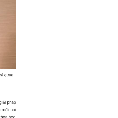
và quan
giải pháp
 mới, cải
khoa học,