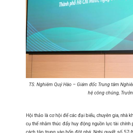
TS. Nghiêm Quý Hào – Giám đốc Trung tâm Nghiên 
hệ công chúng, Trưởn
Hội thảo là cơ hội để các đại biểu, chuyên gia, nhà k
cụ thể nhằm thúc đẩy huy động nguồn lực tài chính 
cách tập trung vào bốn đột phá: Nghị quyết số 57-