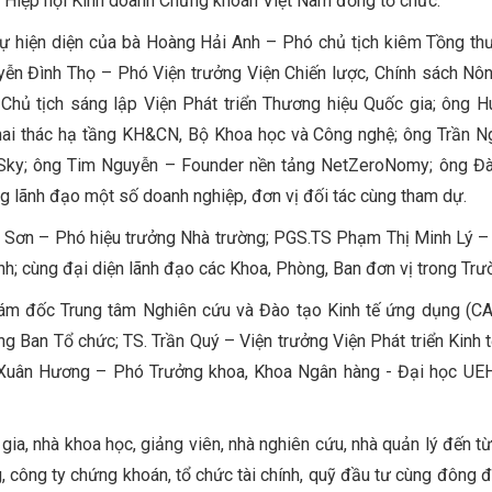
và Hiệp hội Kinh doanh Chứng khoán Việt Nam đồng tổ chức.
sự hiện diện của bà Hoàng Hải Anh – Phó chủ tịch kiêm Tồng th
ễn Đình Thọ – Phó Viện trưởng Viện Chiến lược, Chính sách Nô
hủ tịch sáng lập Viện Phát triển Thương hiệu Quốc gia; ông 
khai thác hạ tầng KH&CN, Bộ Khoa học và Công nghệ; ông Trần 
 Sky; ông Tim Nguyễn – Founder nền tảng NetZeroNomy; ông Đ
 lãnh đạo một số doanh nghiệp, đơn vị đối tác cùng tham dự.
c Sơn – Phó hiệu trưởng Nhà trường; PGS.TS Phạm Thị Minh Lý 
nh; cùng đại diện lãnh đạo các Khoa, Phòng, Ban đơn vị trong Trư
ám đốc Trung tâm Nghiên cứu và Đào tạo Kinh tế ứng dụng (CA
g Ban Tổ chức; TS. Trần Quý – Viện trưởng Viện Phát triển Kinh t
Xuân Hương – Phó Trưởng khoa, Khoa Ngân hàng - Đại học UEH
gia, nhà khoa học, giảng viên, nhà nghiên cứu, nhà quản lý đến từ
, công ty chứng khoán, tổ chức tài chính, quỹ đầu tư cùng đông 