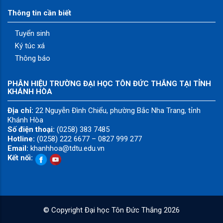
Thông tin cần biết
Tuyển sinh
Ký túc xá
Thông báo
PHÂN HIỆU TRƯỜNG ĐẠI HỌC TÔN ĐỨC THẮNG TẠI TỈNH
KHÁNH HÒA
Địa chỉ:
22 Nguyễn Đình Chiểu, phường Bắc Nha Trang, tỉnh
Khánh Hòa
Số điện thoại:
(0258) 383 7485
Hotline:
(0258) 222 6677 – 0827 999 277
Email:
khanhhoa@tdtu.edu.vn
Kết nối:
© Copyright
Đại học Tôn Đức Thắng
2026